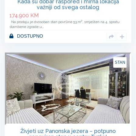
Kada su dobar raspored i mirna lokacija
važniji od svega ostalog
174.900
KM
Na prodaju je dvosoban stan površine 53 m², smješten na 4. spratu
stambene zgrade u…
DOSTUPNO
STAN
Živjeti uz Panonska jezera – potpuno