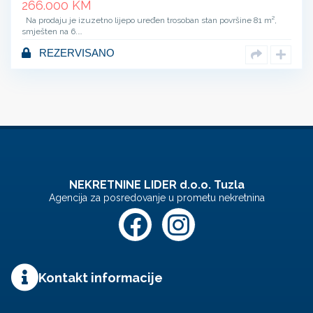
266.000
KM
Na prodaju je izuzetno lijepo uređen trosoban stan površine 81 m²,
smješten na 6.…
REZERVISANO
NEKRETNINE LIDER d.o.o. Tuzla
Agencija za posredovanje u prometu nekretnina
Kontakt informacije