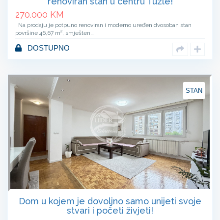
renoviran stan u centru Tuzle!
270.000
KM
Na prodaju je potpuno renoviran i moderno uređen dvosoban stan
površine 46,67 m², smješten…
DOSTUPNO
STAN
Dom u kojem je dovoljno samo unijeti svoje
stvari i početi živjeti!