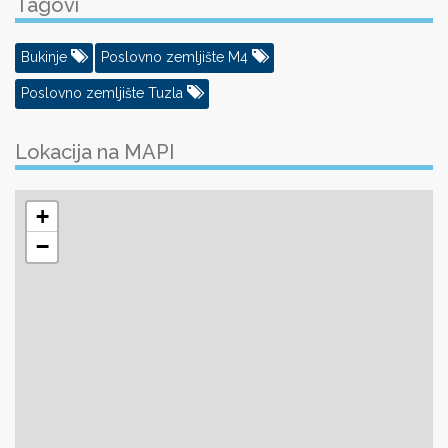
Tagovi
Bukinje
Poslovno zemljište M4
Poslovno zemljište Tuzla
Lokacija na MAPI
+
−