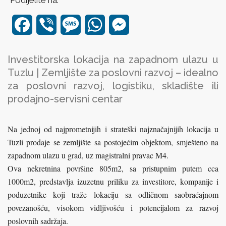
Podijelite na:
Facebook
Viber
Message
WhatsApp
Messenger
Investitorska lokacija na zapadnom ulazu u
Tuzlu | Zemljište za poslovni razvoj
– idealno
za poslovni razvoj, logistiku, skladište ili
prodajno-servisni centar
Na jednoj od najprometnijih i strateški najznačajnijih lokacija u
Tuzli prodaje se zemljište sa postojećim objektom, smješteno na
zapadnom ulazu u grad, uz magistralni pravac M4.
Ova nekretnina površine 805m2, sa pristupnim putem cca
1000m2, predstavlja izuzetnu priliku za investitore, kompanije i
poduzetnike koji traže lokaciju sa odličnom saobraćajnom
povezanošću, visokom vidljivošću i potencijalom za razvoj
poslovnih sadržaja.