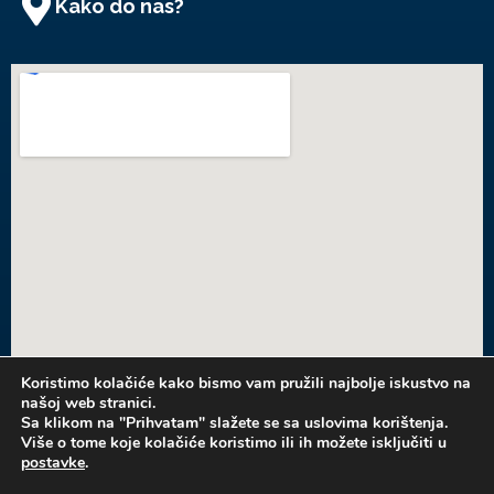
Kako do nas?
Koristimo kolačiće kako bismo vam pružili najbolje iskustvo na
našoj web stranici.
KONTAKT
Sa klikom na "Prihvatam" slažete se sa uslovima korištenja.
Više o tome koje kolačiće koristimo ili ih možete isključiti u
postavke
.
PRODAJETE NEKRETNINU