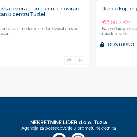
noviran
Dom u kojem je dovoljno samo unijeti sv
početi živjeti!
266.000
KM
oban stan
Na prodaju je izuzetno lijepo uređen trosoban stan po
smješten na 6.…
DOSTUPNO
NEKRETNINE LIDER d.o.o. Tuzla
Agencija za posredovanje u prometu nekretnina