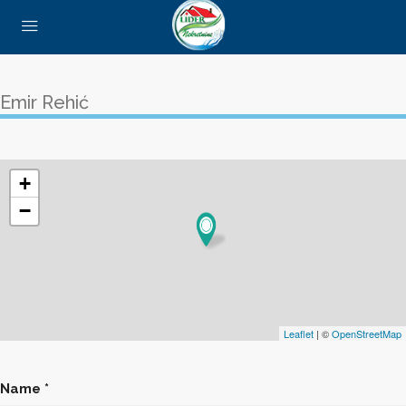
Emir Rehić
+
−
Leaflet
| ©
OpenStreetMap
Name *