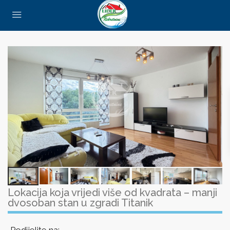
Lokacija koja vrijedi više od kvadrata – manji
dvosoban stan u zgradi Titanik