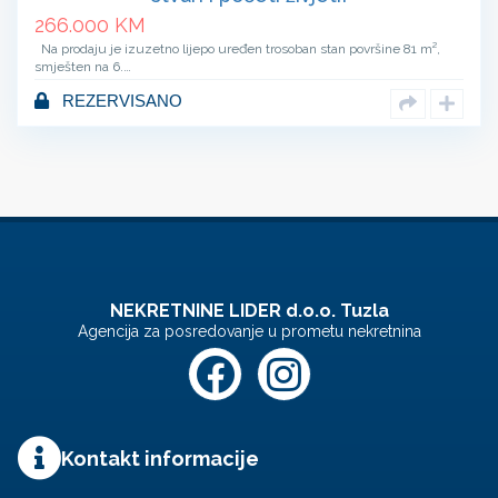
266.000
KM
Na prodaju je izuzetno lijepo uređen trosoban stan površine 81 m²,
smješten na 6.…
REZERVISANO
NEKRETNINE LIDER d.o.o. Tuzla
Agencija za posredovanje u prometu nekretnina
Kontakt informacije