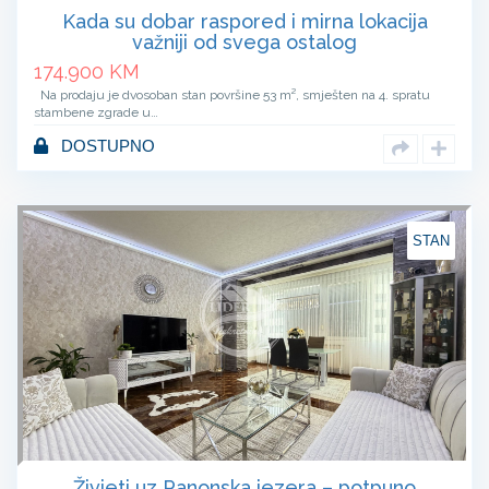
Kada su dobar raspored i mirna lokacija
važniji od svega ostalog
174.900
KM
Na prodaju je dvosoban stan površine 53 m², smješten na 4. spratu
stambene zgrade u…
DOSTUPNO
STAN
Živjeti uz Panonska jezera – potpuno