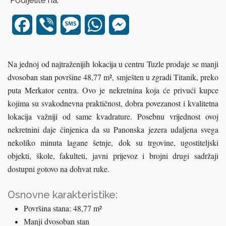
Podijelite na:
Facebook
Viber
Message
WhatsApp
Messenger
Na jednoj od najtraženijih lokacija u centru Tuzle prodaje se manji
dvosoban stan površine 48,77 m², smješten u zgradi Titanik, preko
puta Merkator centra.
Ovo je nekretnina koja će privući kupce
kojima su svakodnevna praktičnost, dobra povezanost i kvalitetna
lokacija važniji od same kvadrature. Posebnu vrijednost ovoj
nekretnini daje činjenica da su Panonska jezera udaljena svega
nekoliko minuta lagane šetnje, dok su trgovine, ugostiteljski
objekti, škole, fakulteti, javni prijevoz i brojni drugi sadržaji
dostupni gotovo na dohvat ruke.
Osnovne karakteristike:
Površina stana: 48,77 m²
Manji dvosoban stan