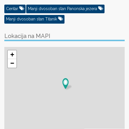
Centar
Manji dvosoban stan Panonska jezera
Manji dvosoban stan Titanik
Lokacija na MAPI
+
−