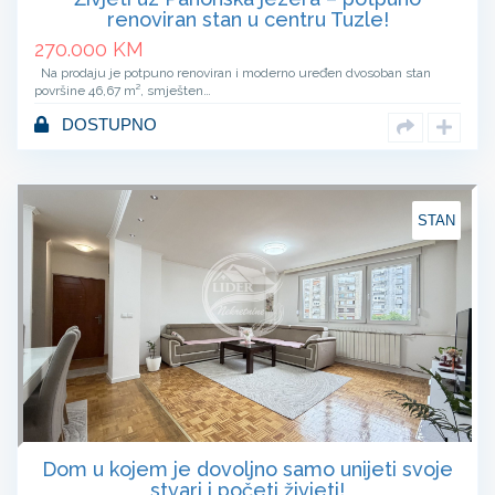
renoviran stan u centru Tuzle!
270.000
KM
Na prodaju je potpuno renoviran i moderno uređen dvosoban stan
površine 46,67 m², smješten…
DOSTUPNO
STAN
Dom u kojem je dovoljno samo unijeti svoje
stvari i početi živjeti!