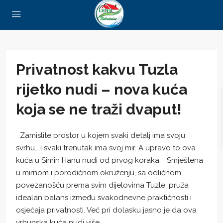
Privatnost kakvu Tuzla
rijetko nudi – nova kuća
koja se ne traži dvaput!
Zamislite prostor u kojem svaki detalj ima svoju
svrhu… i svaki trenutak ima svoj mir. A upravo to ova
kuća u Simin Hanu nudi od prvog koraka. Smještena
u mirnom i porodičnom okruženju, sa odličnom
povezanošću prema svim dijelovima Tuzle, pruža
idealan balans između svakodnevne praktičnosti i
osjećaja privatnosti. Već pri dolasku jasno je da ova
vrhunska kuća nudi više....