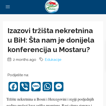
Izazovi tržišta nekretnina
u BiH: Šta nam je donijela
konferencija u Mostaru?
2 months ago
Edukacije
Podijelite na:
Facebook
Viber
Message
WhatsApp
Messenger
Tržište nekretnina u Bosni i Hercegovini i regiji posljednjih
godina prolazi kroz velike promjene. Rast cijena stanova i