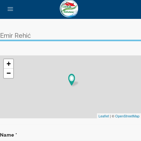
Emir Rehić
+
−
Leaflet
| ©
OpenStreetMap
Name *