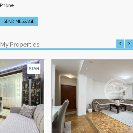
Phone.
SEND MESSAGE
My Properties
N