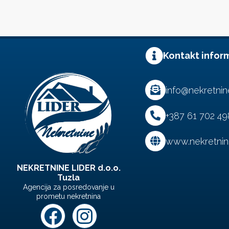
Kontakt infor
info@nekretnine
+387 61 702 49
www.nekretnine
NEKRETNINE LIDER d.o.o.
Tuzla
Agencija za posredovanje u
prometu nekretnina