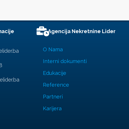
macije
Agencija Nekretnine Lider
O Nama
lider.ba
Interni dokumenti
8
Edukacije
lider.ba
Reference
Partneri
Karijera