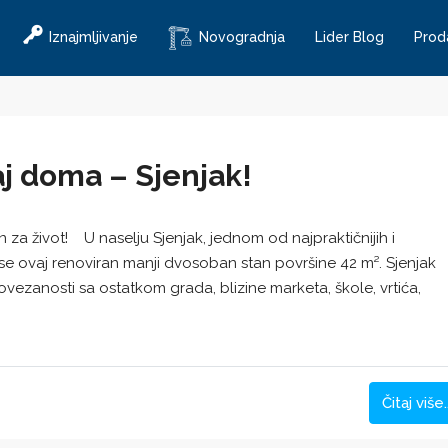
Iznajmljivanje
Novogradnja
Lider Blog
Prod
aj doma – Sjenjak!
za život! U naselju Sjenjak, jednom od najpraktičnijih i
 se ovaj renoviran manji dvosoban stan površine 42 m². Sjenjak
vezanosti sa ostatkom grada, blizine marketa, škole, vrtića,
Čitaj više..