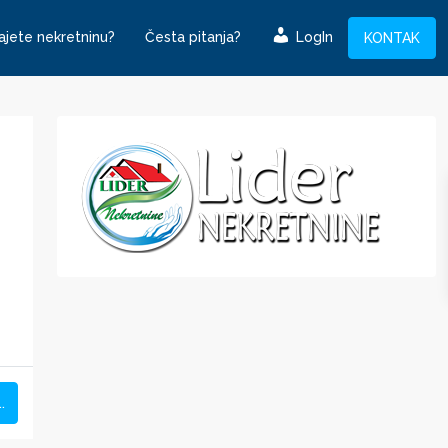
ajete nekretninu?
Česta pitanja?
LogIn
KONTAK
.